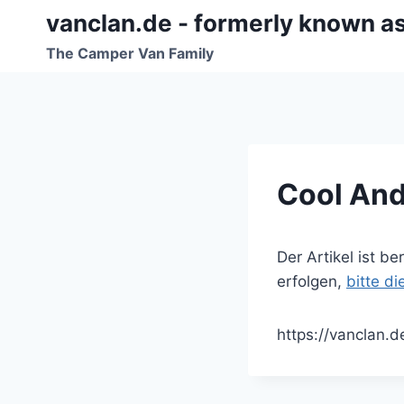
Zum
vanclan.de - formerly known a
Inhalt
The Camper Van Family
springen
Cool And
Der Artikel ist b
erfolgen,
bitte d
https://vanclan.