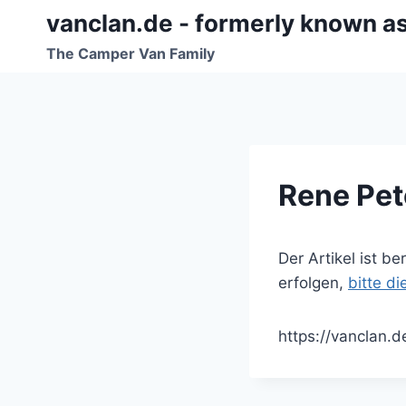
Zum
vanclan.de - formerly known a
Inhalt
The Camper Van Family
springen
Rene Pete
Der Artikel ist b
erfolgen,
bitte d
https://vanclan.d