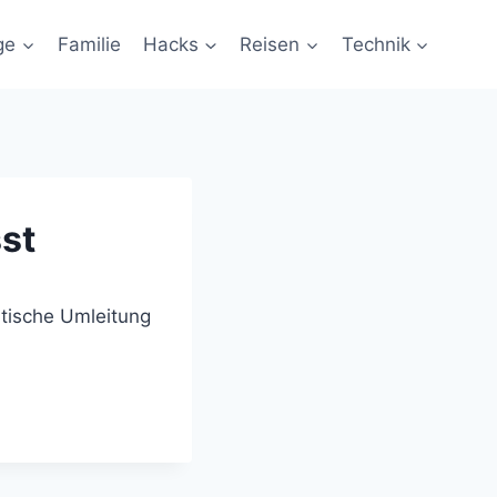
ge
Familie
Hacks
Reisen
Technik
sst
atische Umleitung