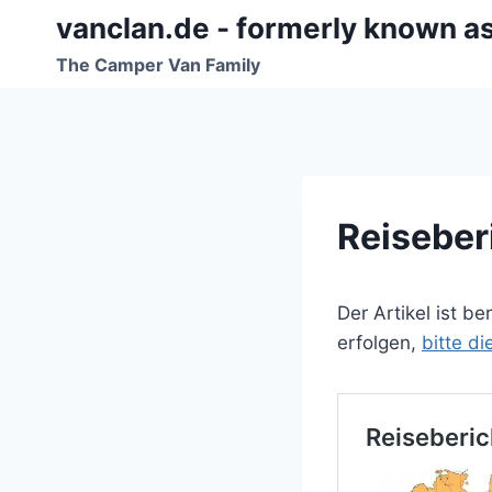
Zum
vanclan.de - formerly known a
Inhalt
The Camper Van Family
springen
Reiseberi
Der Artikel ist b
erfolgen,
bitte d